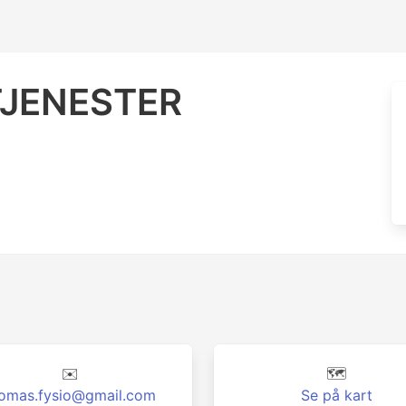
JENESTER
✉️
🗺️
omas.fysio@gmail.com
Se på kart