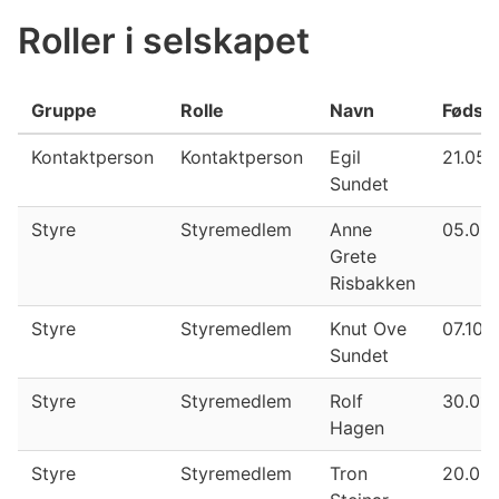
Roller i selskapet
Gruppe
Rolle
Navn
Fødse
Kontaktperson
Kontaktperson
Egil
21.05.
Sundet
Styre
Styremedlem
Anne
05.02.
Grete
Risbakken
Styre
Styremedlem
Knut Ove
07.10.
Sundet
Styre
Styremedlem
Rolf
30.01.
Hagen
Styre
Styremedlem
Tron
20.09.