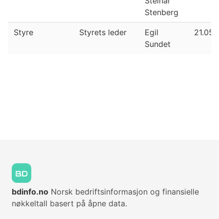
Steinar
Stenberg
Styre
Styrets leder
Egil
21.05.
Sundet
bdinfo.no
Norsk bedriftsinformasjon og finansielle
nøkkeltall basert på åpne data.