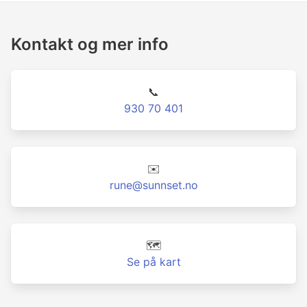
Kontakt og mer info
📞
930 70 401
✉️
rune@sunnset.no
🗺️
Se på kart