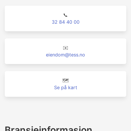
📞
32 84 40 00
✉️
eiendom@tess.no
🗺️
Se på kart
Bransjeinformasjon