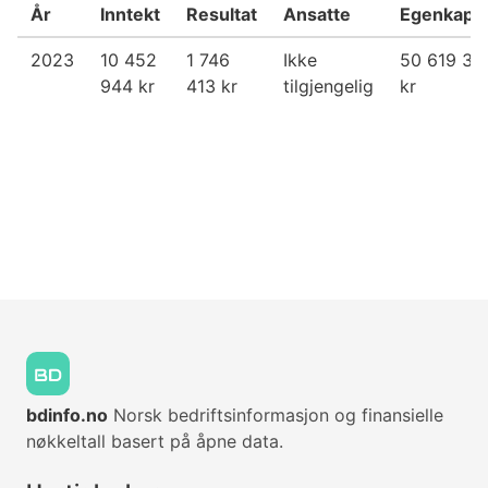
År
Inntekt
Resultat
Ansatte
Egenkapit
2023
10 452
1 746
Ikke
50 619 34
944 kr
413 kr
tilgjengelig
kr
bdinfo.no
Norsk bedriftsinformasjon og finansielle
nøkkeltall basert på åpne data.