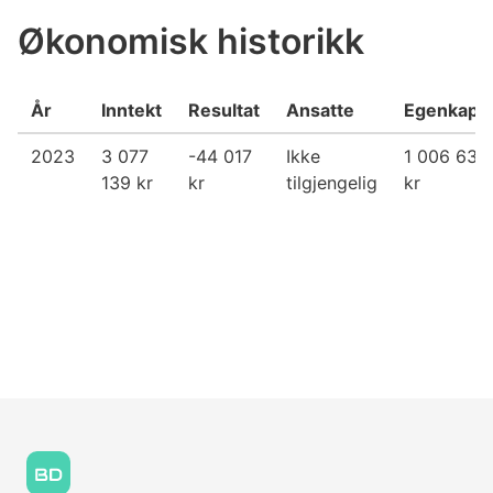
Økonomisk historikk
År
Inntekt
Resultat
Ansatte
Egenkapit
2023
3 077
-44 017
Ikke
1 006 633
139 kr
kr
tilgjengelig
kr