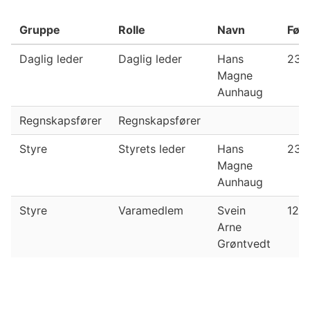
Gruppe
Rolle
Navn
Fød
Daglig leder
Daglig leder
Hans
23.
Magne
Aunhaug
Regnskapsfører
Regnskapsfører
Styre
Styrets leder
Hans
23.
Magne
Aunhaug
Styre
Varamedlem
Svein
12.0
Arne
Grøntvedt