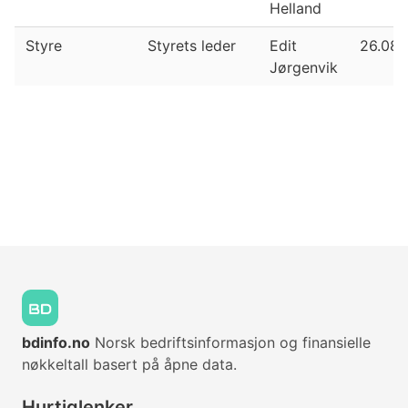
Helland
Styre
Styrets leder
Edit
26.08.
Jørgenvik
bdinfo.no
Norsk bedriftsinformasjon og finansielle
nøkkeltall basert på åpne data.
Hurtiglenker