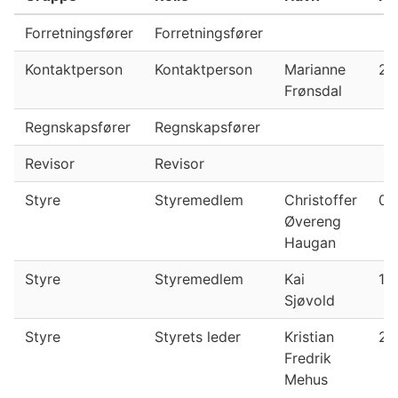
Forretningsfører
Forretningsfører
Kontaktperson
Kontaktperson
Marianne
26
Frønsdal
Regnskapsfører
Regnskapsfører
Revisor
Revisor
Styre
Styremedlem
Christoffer
04
Øvereng
Haugan
Styre
Styremedlem
Kai
17
Sjøvold
Styre
Styrets leder
Kristian
20
Fredrik
Mehus