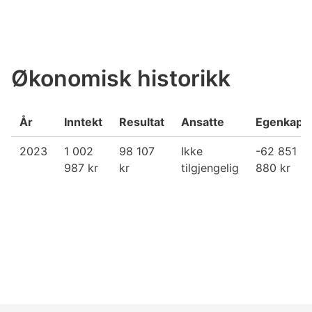
Økonomisk historikk
År
Inntekt
Resultat
Ansatte
Egenkapit
2023
1 002
98 107
Ikke
-62 851
987 kr
kr
tilgjengelig
880 kr