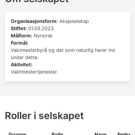
Organisasjonsform:
Aksjeselskap
Stiftet:
01.09.2023
Målform:
Nynorsk
Formål:
Vaktmesterbyrå og det som naturlig hører inn
under dette.
Aktivitet:
Vaktmestertjenester.
Roller i selskapet
Gruppe
Rolle
Navn
Fødsel