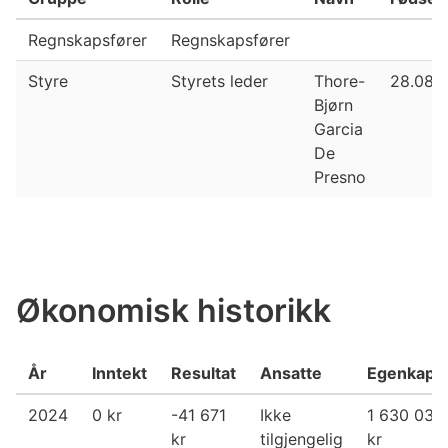
Regnskapsfører
Regnskapsfører
Styre
Styrets leder
Thore-
28.08.
Bjørn
Garcia
De
Presno
Økonomisk historikk
År
Inntekt
Resultat
Ansatte
Egenkapit
2024
0 kr
-41 671
Ikke
1 630 039
kr
tilgjengelig
kr