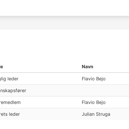
le
Navn
lig leder
Flavio Bejo
nskapsfører
remedlem
Flavio Bejo
rets leder
Julian Struga