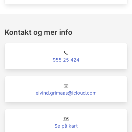
Kontakt og mer info
📞
955 25 424
✉️
eivind.grimaas@icloud.com
🗺️
Se på kart