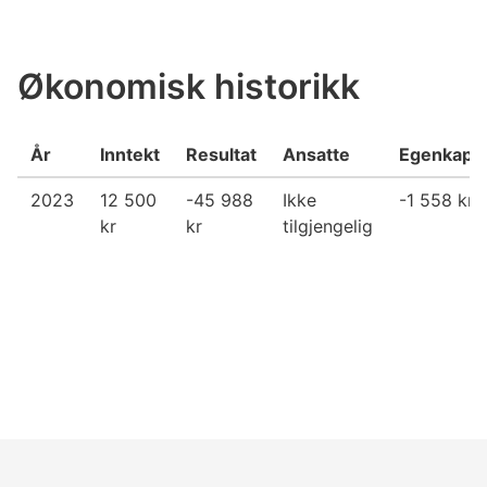
Økonomisk historikk
År
Inntekt
Resultat
Ansatte
Egenkapit
2023
12 500
-45 988
Ikke
-1 558 kr
kr
kr
tilgjengelig