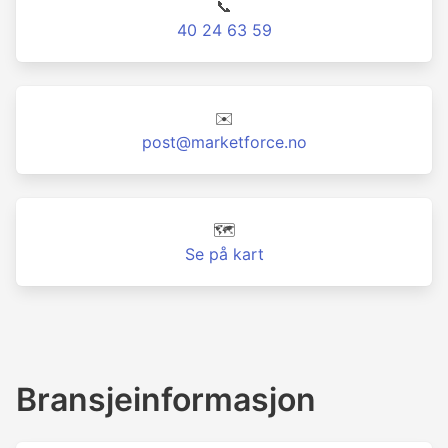
📞
40 24 63 59
✉️
post@marketforce.no
🗺️
Se på kart
Bransjeinformasjon