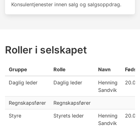
Konsulentjenester innen salg og salgsoppdrag.
Roller i selskapet
Gruppe
Rolle
Navn
Fødse
Daglig leder
Daglig leder
Henning
20.08
Sandvik
Regnskapsfører
Regnskapsfører
Styre
Styrets leder
Henning
20.08
Sandvik