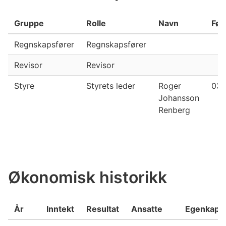
Gruppe
Rolle
Navn
Fød
Regnskapsfører
Regnskapsfører
Revisor
Revisor
Styre
Styrets leder
Roger
03.
Johansson
Renberg
Økonomisk historikk
År
Inntekt
Resultat
Ansatte
Egenkapit