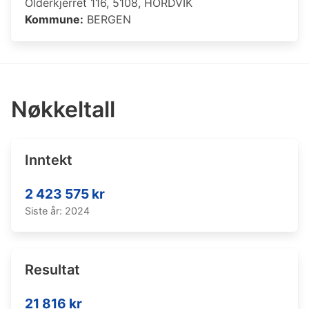
Olderkjerret 116, 5108, HORDVIK
Kommune:
BERGEN
Nøkkeltall
Inntekt
2 423 575 kr
Siste år: 2024
Resultat
21 816 kr