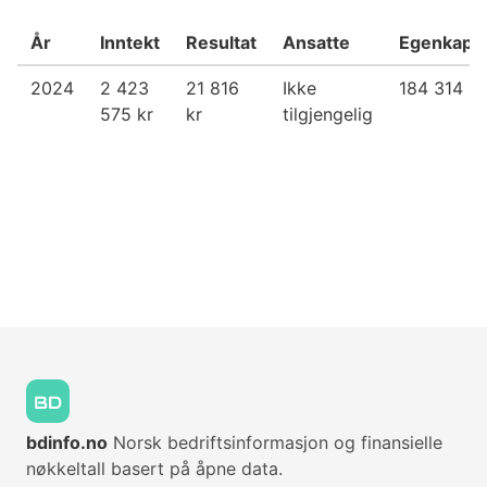
År
Inntekt
Resultat
Ansatte
Egenkapit
2024
2 423
21 816
Ikke
184 314 kr
575 kr
kr
tilgjengelig
bdinfo.no
Norsk bedriftsinformasjon og finansielle
nøkkeltall basert på åpne data.