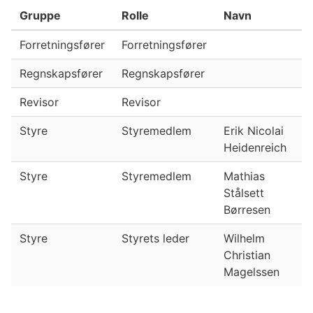
Gruppe
Rolle
Navn
F
Forretningsfører
Forretningsfører
Regnskapsfører
Regnskapsfører
Revisor
Revisor
Styre
Styremedlem
Erik Nicolai
1
Heidenreich
Styre
Styremedlem
Mathias
1
Stålsett
Børresen
Styre
Styrets leder
Wilhelm
2
Christian
Magelssen