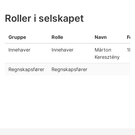
Roller i selskapet
Gruppe
Rolle
Navn
Fød
Innehaver
Innehaver
Márton
18.
Keresztény
Regnskapsfører
Regnskapsfører