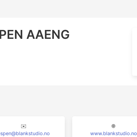
SPEN AAENG
✉️
🌐
espen@blankstudio.no
www.blankstudio.no