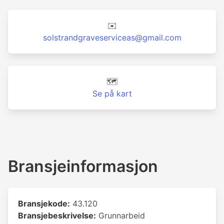
✉️
solstrandgraveserviceas@gmail.com
🗺️
Se på kart
Bransjeinformasjon
Bransjekode:
43.120
Bransjebeskrivelse:
Grunnarbeid