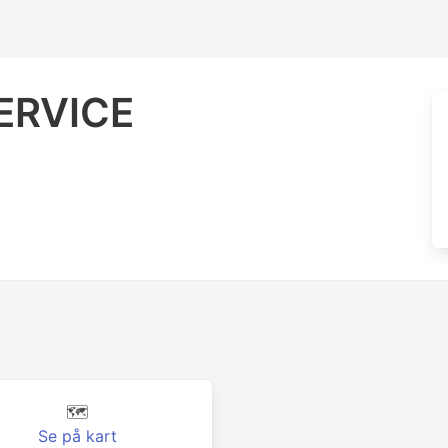
ERVICE
🗺️
Se på kart