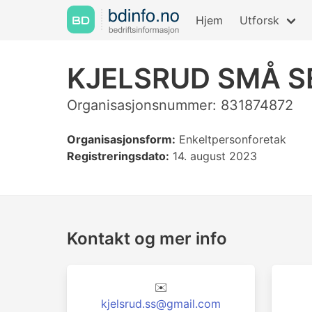
Hjem
Utforsk
KJELSRUD SMÅ S
Organisasjonsnummer: 831874872
Organisasjonsform:
Enkeltpersonforetak
Registreringsdato:
14. august 2023
Kontakt og mer info
✉️
kjelsrud.ss@gmail.com