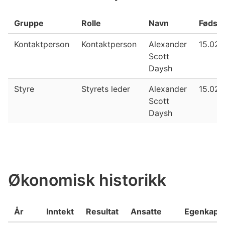
Gruppe
Rolle
Navn
Fødsel
Kontaktperson
Kontaktperson
Alexander
15.02.
Scott
Daysh
Styre
Styrets leder
Alexander
15.02.
Scott
Daysh
Økonomisk historikk
År
Inntekt
Resultat
Ansatte
Egenkapit