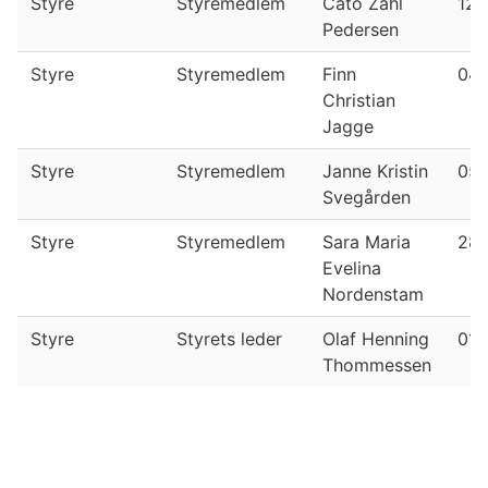
Styre
Styremedlem
Cato Zahl
12.
Pedersen
Styre
Styremedlem
Finn
04.
Christian
Jagge
Styre
Styremedlem
Janne Kristin
05.
Svegården
Styre
Styremedlem
Sara Maria
28.
Evelina
Nordenstam
Styre
Styrets leder
Olaf Henning
01.
Thommessen