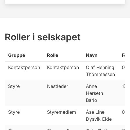
Roller i selskapet
Gruppe
Rolle
Navn
Fød
Kontaktperson
Kontaktperson
Olaf Henning
01.
Thommessen
Styre
Nestleder
Anne
17.1
Herseth
Barlo
Styre
Styremedlem
Åse Line
04.
Dysvik Eide