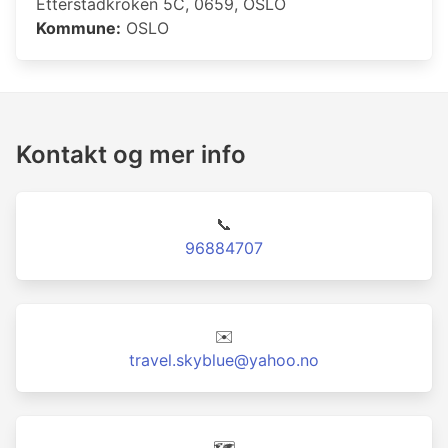
Etterstadkroken 5C, 0659, OSLO
Kommune:
OSLO
Kontakt og mer info
📞
96884707
✉️
travel.skyblue@yahoo.no