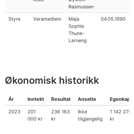
Rasmussen
Styre
Varamedlem
Maja
04.05.1990
Sophie
Thune-
Larneng
Økonomisk historikk
År
Inntekt
Resultat
Ansatte
Egenkapit
2023
201
236 163
Ikke
1 142 270
000 kr
kr
tilgjengelig
kr