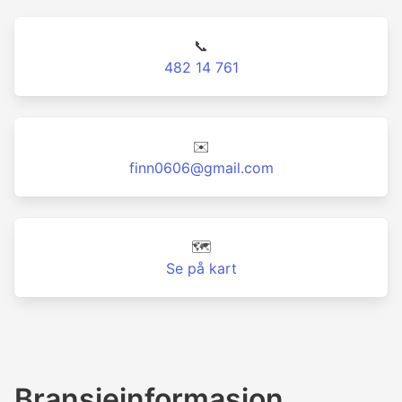
📞
482 14 761
✉️
finn0606@gmail.com
🗺️
Se på kart
Bransjeinformasjon