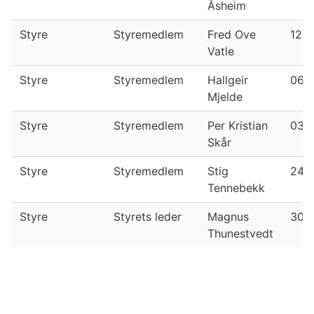
Åsheim
Styre
Styremedlem
Fred Ove
12.0
Vatle
Styre
Styremedlem
Hallgeir
06.0
Mjelde
Styre
Styremedlem
Per Kristian
03.0
Skår
Styre
Styremedlem
Stig
24.0
Tennebekk
Styre
Styrets leder
Magnus
30.0
Thunestvedt