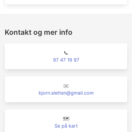
Kontakt og mer info
📞
97 47 19 97
✉️
bjorn.sletten@gmail.com
🗺️
Se på kart