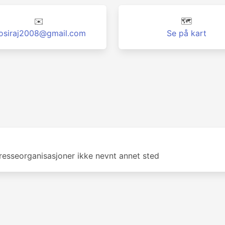
✉️
🗺️
osiraj2008@gmail.com
Se på kart
eresseorganisasjoner ikke nevnt annet sted