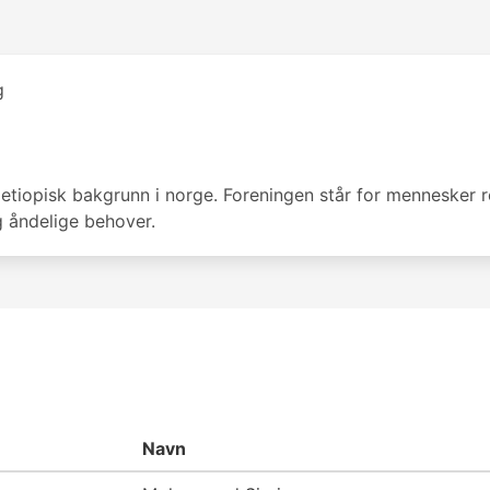
g
iopisk bakgrunn i norge. Foreningen står for mennesker ret
g åndelige behover.
Navn