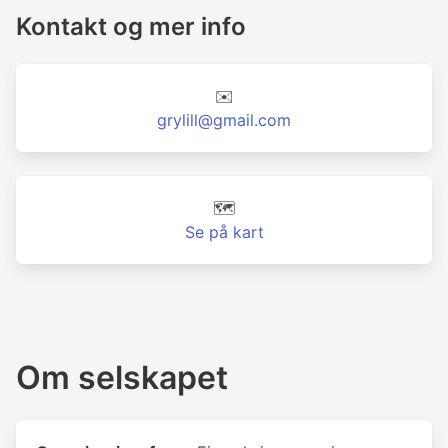
Kontakt og mer info
✉️
grylill@gmail.com
🗺️
Se på kart
Om selskapet