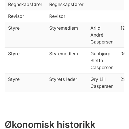
Regnskapsfører
Regnskapsfører
Revisor
Revisor
Styre
Styremedlem
Arild
12.
André
Caspersen
Styre
Styremedlem
Gunbjørg
06.
Sletta
Caspersen
Styre
Styrets leder
Gry Lill
29.
Caspersen
Økonomisk historikk