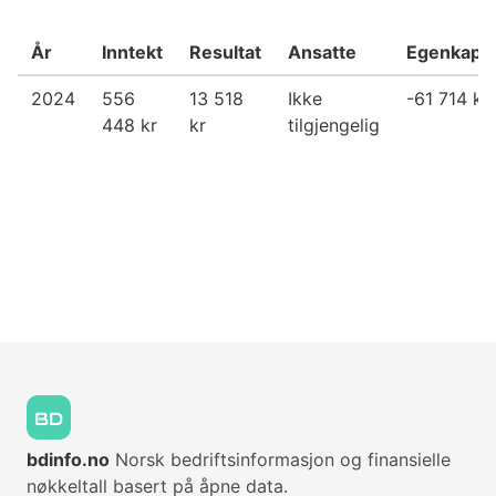
År
Inntekt
Resultat
Ansatte
Egenkapit
2024
556
13 518
Ikke
-61 714 kr
448 kr
kr
tilgjengelig
bdinfo.no
Norsk bedriftsinformasjon og finansielle
nøkkeltall basert på åpne data.