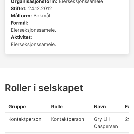
Organisasjonsform:
Eierseksjonssameie
Stiftet:
24.12.2012
Målform:
Bokmål
Formål:
Eierseksjonssameie.
Aktivitet:
Eierseksjonssameie.
Roller i selskapet
Gruppe
Rolle
Navn
Fød
Kontaktperson
Kontaktperson
Gry Lill
29.
Caspersen