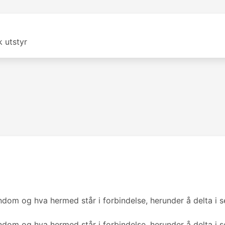
k utstyr
endom og hva hermed står i forbindelse, herunder å delta i
endom og hva hermed står i forbindelse, herunder å delta i