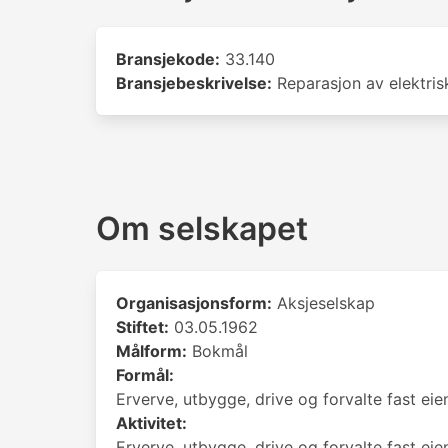
Bransjekode:
33.140
Bransjebeskrivelse:
Reparasjon av elektris
Om selskapet
Organisasjonsform:
Aksjeselskap
Stiftet:
03.05.1962
Målform:
Bokmål
Formål:
Erverve, utbygge, drive og forvalte fast ei
Aktivitet:
Erverve, utbygge, drive og forvalte fast ei