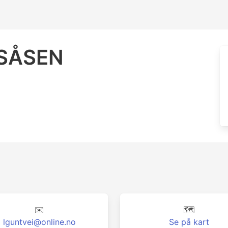
SÅSEN
✉️
🗺️
lguntvei@online.no
Se på kart