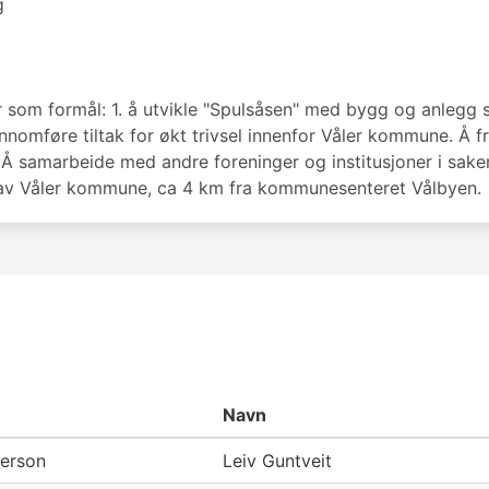
g
som formål: 1. å utvikle "Spulsåsen" med bygg og anlegg slik
 gjennomføre tiltak for økt trivsel innenfor Våler kommune. 
 samarbeide med andre foreninger og institusjoner i saker 
av Våler kommune, ca 4 km fra kommunesenteret Vålbyen.
Navn
erson
Leiv Guntveit