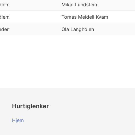
dlem
Mikal Lundstein
dlem
Tomas Meidell Kvam
eder
Ola Langholen
Hurtiglenker
Hjem