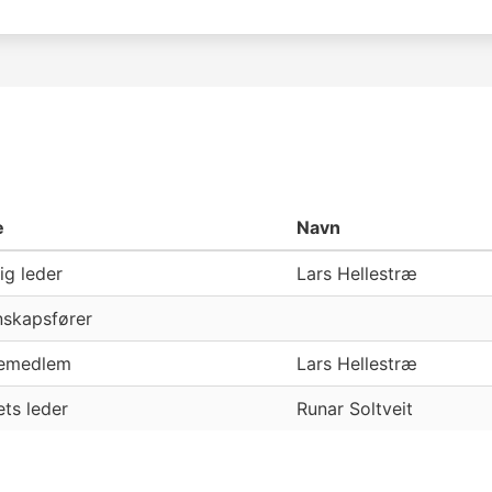
e
Navn
ig leder
Lars Hellestræ
skapsfører
remedlem
Lars Hellestræ
ets leder
Runar Soltveit