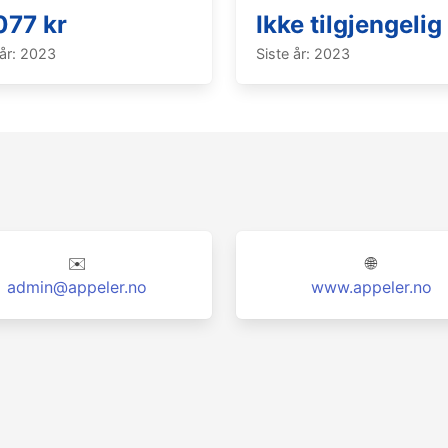
077 kr
Ikke tilgjengelig
 år: 2023
Siste år: 2023
✉️
🌐
admin@appeler.no
www.appeler.no