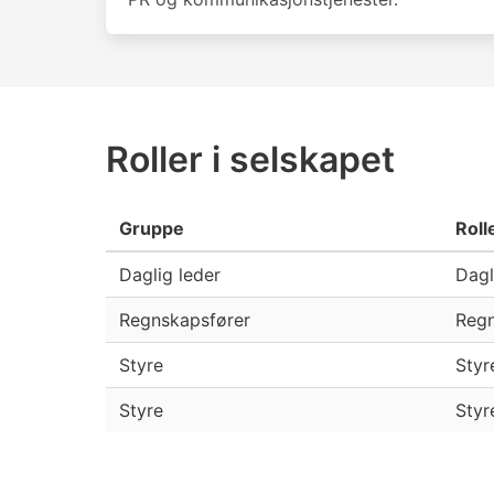
Roller i selskapet
Gruppe
Roll
Daglig leder
Dagl
Regnskapsfører
Regn
Styre
Sty
Styre
Styr