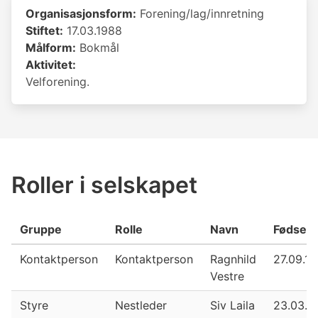
Organisasjonsform:
Forening/lag/innretning
Stiftet:
17.03.1988
Målform:
Bokmål
Aktivitet:
Velforening.
Roller i selskapet
Gruppe
Rolle
Navn
Fødsels
Kontaktperson
Kontaktperson
Ragnhild
27.09.1
Vestre
Styre
Nestleder
Siv Laila
23.03.1