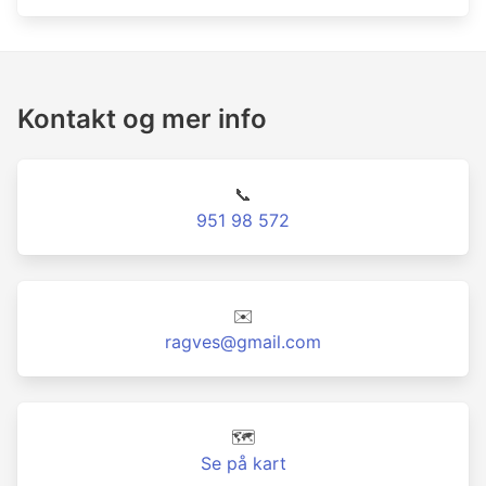
Kontakt og mer info
📞
951 98 572
✉️
ragves@gmail.com
🗺️
Se på kart