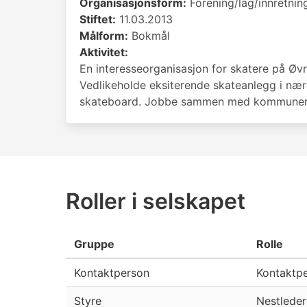
Organisasjonsform:
Forening/lag/innretnin
Stiftet:
11.03.2013
Målform:
Bokmål
Aktivitet:
En interesseorganisasjon for skatere på Øv
Vedlikeholde eksiterende skateanlegg i næro
skateboard. Jobbe sammen med kommunen f
Roller i selskapet
Gruppe
Rolle
Kontaktperson
Kontaktp
Styre
Nestleder