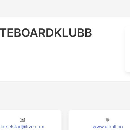
ATEBOARDKLUBB
✉️
🌐
larselstad@live.com
www.ullrull.no