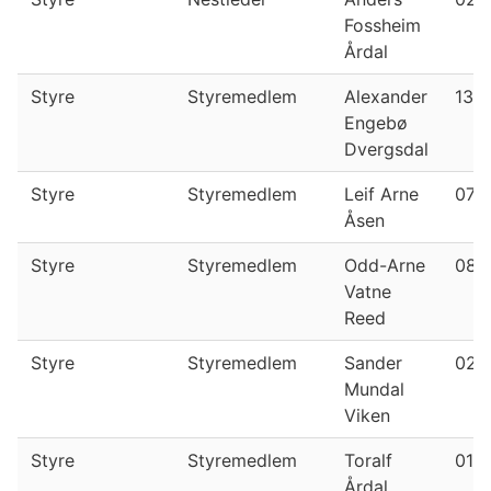
Fossheim
Årdal
Styre
Styremedlem
Alexander
13.0
Engebø
Dvergsdal
Styre
Styremedlem
Leif Arne
07.0
Åsen
Styre
Styremedlem
Odd-Arne
08.
Vatne
Reed
Styre
Styremedlem
Sander
02.
Mundal
Viken
Styre
Styremedlem
Toralf
01.0
Årdal