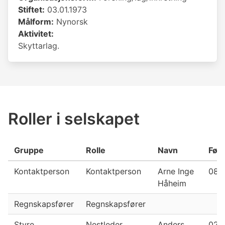
Stiftet:
03.01.1973
Målform:
Nynorsk
Aktivitet:
Skyttarlag.
Roller i selskapet
Gruppe
Rolle
Navn
Fød
Kontaktperson
Kontaktperson
Arne Inge
08.0
Håheim
Regnskapsfører
Regnskapsfører
Styre
Nestleder
Anders
02.1