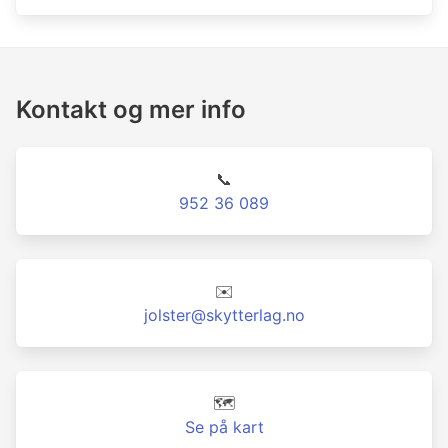
Kontakt og mer info
📞
952 36 089
✉️
jolster@skytterlag.no
🗺️
Se på kart