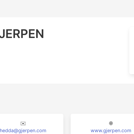
JERPEN
✉️
🌐
hedda@gjerpen.com
www.gjerpen.com