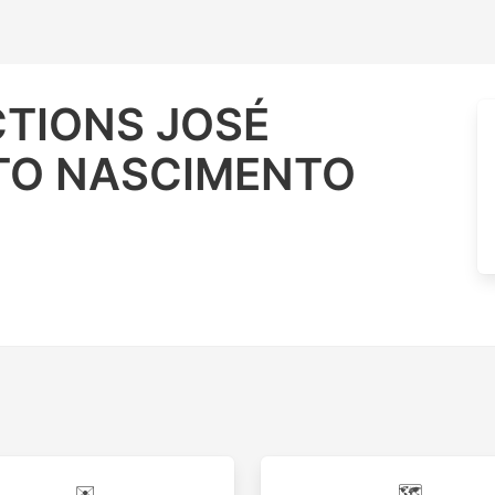
CTIONS JOSÉ
TO NASCIMENTO
✉️
🗺️