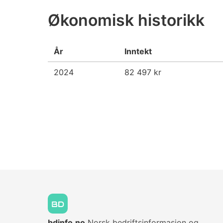
Økonomisk historikk
År
Inntekt
2024
82 497 kr
bdinfo.no
Norsk bedriftsinformasjon og