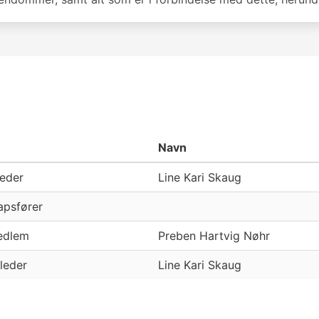
Navn
leder
Line Kari Skaug
apsfører
edlem
Preben Hartvig Nøhr
 leder
Line Kari Skaug