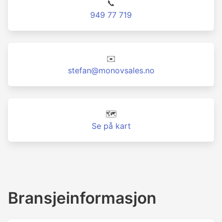
📞
949 77 719
✉️
stefan@monovsales.no
🗺️
Se på kart
Bransjeinformasjon