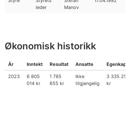
Styre
Styrets
Stefan
17.04.1992
leder
Manov
Økonomisk historikk
År
Inntekt
Resultat
Ansatte
Egenkapit
2023
6 805
1 785
Ikke
3 335 254
014 kr
655 kr
tilgjengelig
kr