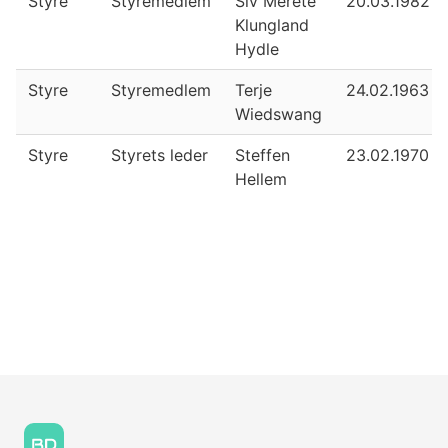
Styre
Styremedlem
Siv Merete
20.03.1982
Klungland
Hydle
Styre
Styremedlem
Terje
24.02.1963
Wiedswang
Styre
Styrets leder
Steffen
23.02.1970
Hellem