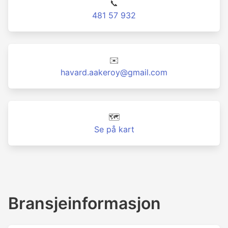
📞
481 57 932
✉️
havard.aakeroy@gmail.com
🗺️
Se på kart
Bransjeinformasjon