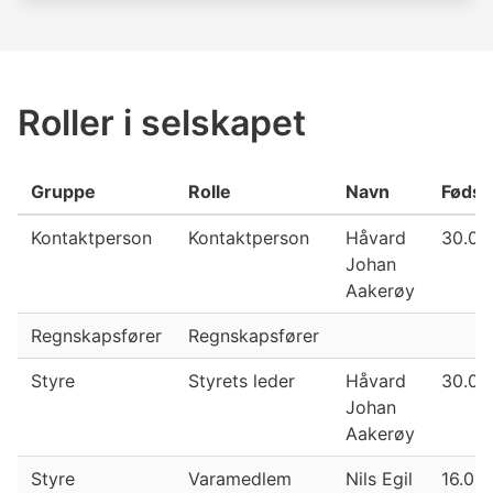
Roller i selskapet
Gruppe
Rolle
Navn
Fødse
Kontaktperson
Kontaktperson
Håvard
30.09
Johan
Aakerøy
Regnskapsfører
Regnskapsfører
Styre
Styrets leder
Håvard
30.09
Johan
Aakerøy
Styre
Varamedlem
Nils Egil
16.04.