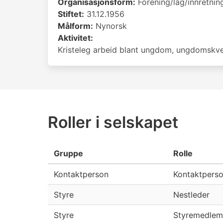
Organisasjonsform:
Forening/lag/innretnin
Stiftet:
31.12.1956
Målform:
Nynorsk
Aktivitet:
Kristeleg arbeid blant ungdom, ungdomskve
Roller i selskapet
Gruppe
Rolle
Kontaktperson
Kontaktpers
Styre
Nestleder
Styre
Styremedlem