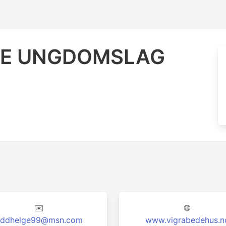
EGE UNGDOMSLAG
✉️
🌐
ddhelge99@msn.com
www.vigrabedehus.n