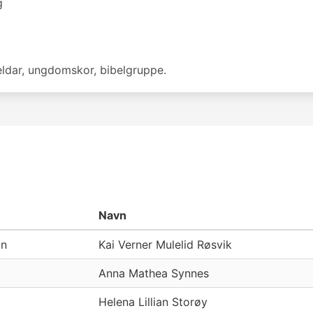
g
ldar, ungdomskor, bibelgruppe.
Navn
on
Kai Verner Mulelid Røsvik
Anna Mathea Synnes
Helena Lillian Storøy