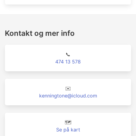
Kontakt og mer info
📞
474 13 578
✉️
kenningtone@icloud.com
🗺️
Se på kart