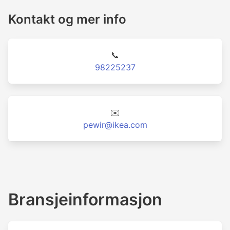
Kontakt og mer info
📞
98225237
✉️
pewir@ikea.com
Bransjeinformasjon