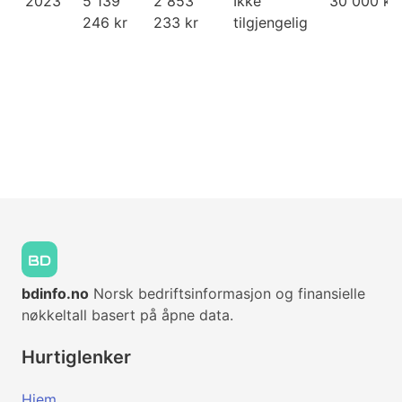
2023
5 139
2 853
Ikke
30 000 kr
246 kr
233 kr
tilgjengelig
bdinfo.no
Norsk bedriftsinformasjon og finansielle
nøkkeltall basert på åpne data.
Hurtiglenker
Hjem