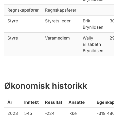
Regnskapsfører
Regnskapsfører
Styre
Styrets leder
Erik
30.
Brynildsen
Styre
Varamedlem
Wally
29.
Elisabeth
Brynildsen
Økonomisk historikk
År
Inntekt
Resultat
Ansatte
Egenkapit
2023
545
-224
Ikke
-319 480 k