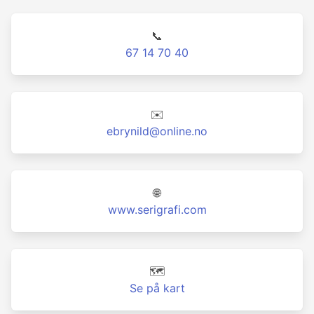
📞
67 14 70 40
✉️
ebrynild@online.no
🌐
www.serigrafi.com
🗺️
Se på kart