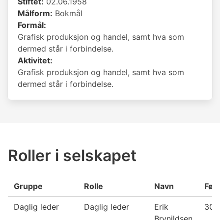
Stiftet:
02.06.1958
Målform:
Bokmål
Formål:
Grafisk produksjon og handel, samt hva som
dermed står i forbindelse.
Aktivitet:
Grafisk produksjon og handel, samt hva som
dermed står i forbindelse.
Roller i selskapet
Gruppe
Rolle
Navn
Fød
Daglig leder
Daglig leder
Erik
30.
Brynildsen