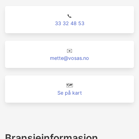
📞
33 32 48 53
✉️
mette@vosas.no
🗺️
Se på kart
Bransjeinformasjon