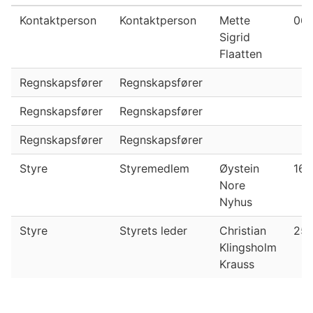
Kontaktperson
Kontaktperson
Mette
06.
Sigrid
Flaatten
Regnskapsfører
Regnskapsfører
Regnskapsfører
Regnskapsfører
Regnskapsfører
Regnskapsfører
Styre
Styremedlem
Øystein
16.
Nore
Nyhus
Styre
Styrets leder
Christian
25.
Klingsholm
Krauss