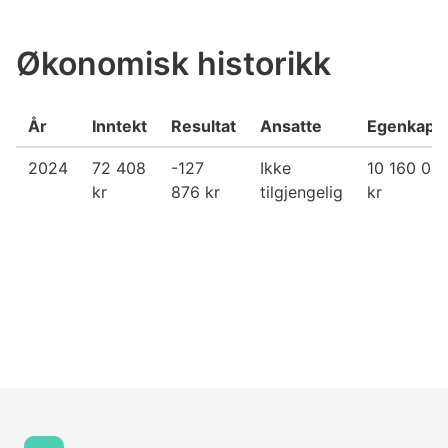
Økonomisk historikk
År
Inntekt
Resultat
Ansatte
Egenkapit
2024
72 408
-127
Ikke
10 160 010
kr
876 kr
tilgjengelig
kr