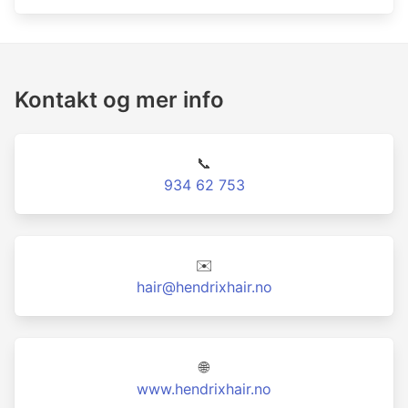
Kontakt og mer info
📞
934 62 753
✉️
hair@hendrixhair.no
🌐
www.hendrixhair.no