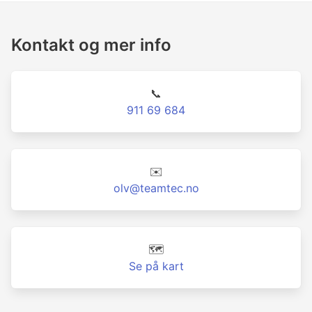
Kontakt og mer info
📞
911 69 684
✉️
olv@teamtec.no
🗺️
Se på kart