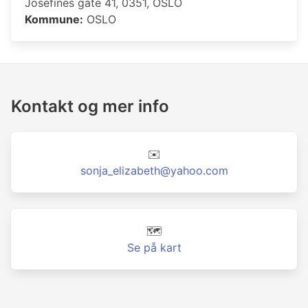
Josefines gate 41, 0351, OSLO
Kommune:
OSLO
Kontakt og mer info
✉️
sonja_elizabeth@yahoo.com
🗺️
Se på kart