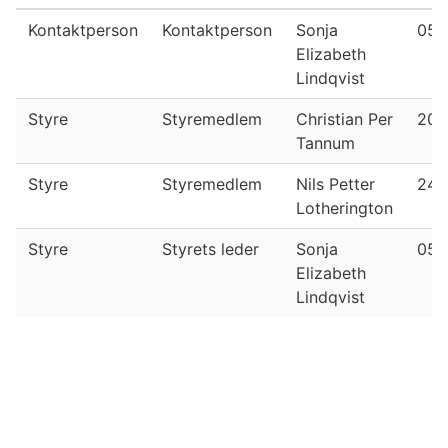
Kontaktperson
Kontaktperson
Sonja
05.
Elizabeth
Lindqvist
Styre
Styremedlem
Christian Per
20.
Tannum
Styre
Styremedlem
Nils Petter
24.
Lotherington
Styre
Styrets leder
Sonja
05.
Elizabeth
Lindqvist