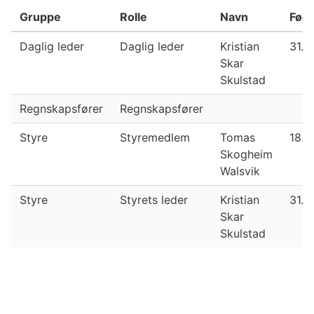
Gruppe
Rolle
Navn
Føds
Daglig leder
Daglig leder
Kristian
31.1
Skar
Skulstad
Regnskapsfører
Regnskapsfører
Styre
Styremedlem
Tomas
18.1
Skogheim
Walsvik
Styre
Styrets leder
Kristian
31.1
Skar
Skulstad