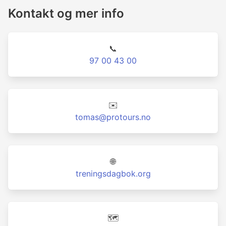
Kontakt og mer info
📞
97 00 43 00
✉️
tomas@protours.no
🌐
treningsdagbok.org
🗺️