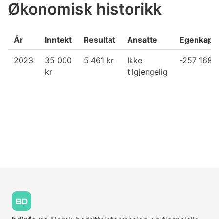
Økonomisk historikk
År
Inntekt
Resultat
Ansatte
Egenkapit
2023
35 000
5 461 kr
Ikke
-257 168 k
kr
tilgjengelig