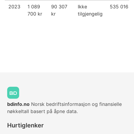
2023
1 089
90 307
Ikke
535 016 k
700 kr
kr
tilgjengelig
bdinfo.no
Norsk bedriftsinformasjon og finansielle
nøkkeltall basert på åpne data.
Hurtiglenker