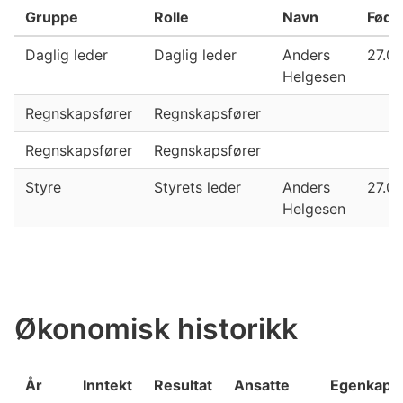
Gruppe
Rolle
Navn
Føds
Daglig leder
Daglig leder
Anders
27.05
Helgesen
Regnskapsfører
Regnskapsfører
Regnskapsfører
Regnskapsfører
Styre
Styrets leder
Anders
27.05
Helgesen
Økonomisk historikk
År
Inntekt
Resultat
Ansatte
Egenkapit